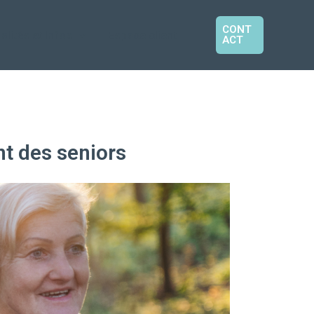
CONT
alités et Infos
Espace client
ACT
nt des seniors