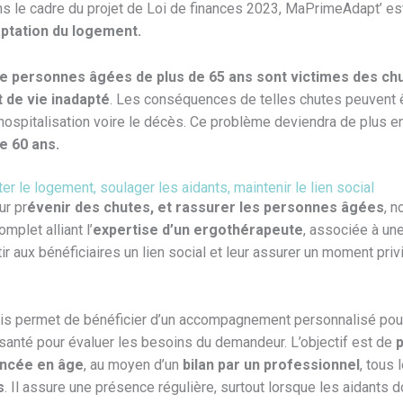
ans le cadre du projet de Loi de finances 2023, MaPrimeAdapt’ e
aptation du logement.
 de personnes âgées de plus de 65 ans sont victimes des ch
de vie inadapté
. Les conséquences de telles chutes peuvent êt
hospitalisation voire le décès. Ce problème deviendra de plus e
e 60 ans.
ter le logement, soulager les aidants, maintenir le lien social
ur pr
évenir des chutes, et rassurer les personnes âgées
, 
mplet alliant l’
expertise d’un ergothérapeute
, associée à un
ir aux bénéficiaires un lien social et leur assurer un moment privi
ris permet de bénéficier d’un accompagnement personnalisé pour
santé pour évaluer les besoins du demandeur. L’objectif est de
p
vancée en âge
, au moyen d’un
bilan par un professionnel
, tous
s
. Il assure une présence régulière, surtout lorsque les aidants do