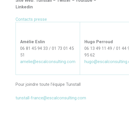
Site Web: Tunstall – Twitter – Youtube –
Linkedin
Contacts presse
Amélie Eslin
Hugo Perroud
06 81 45 94 33 / 01 73 01 45
06 13 49 11 49 / 01 44 
51
95 62
amelie@escalconsulting.com
hugo@escalconsulting
Pour joindre toute l’équipe Tunstall
tunstall-france@escalconsulting.com