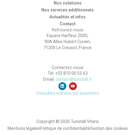
Nos solutions
Nos services additionnels
Actualités et infos
Contact
Retrouvez-nous
Espace Harfleur 2000,
90A Allee Hubert Curien,
71200 Le Creusot, France
Contactez-nous
Tel: +33 810 00 55 63
Email:
contact@tunstall.fr
L
Y
i
o
n
u
Consultez nos avis sur aviseniors
k
t
e
u
d
b
i
e
n
Copyright © 2026 Tunstall Vitaris
Mentions légales
Politique de confidentialité
Gestion des cookies