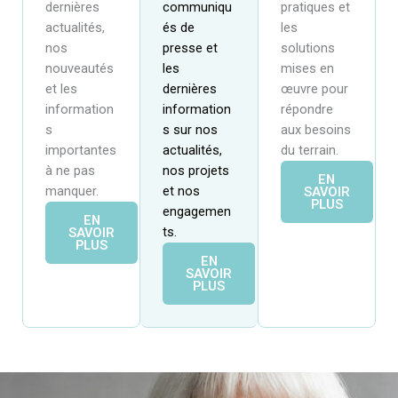
pratiques et
dernières
communiqu
les
actualités,
és de
solutions
nos
presse et
mises en
nouveautés
les
œuvre pour
et les
dernières
répondre
information
information
aux besoins
s
s sur nos
du terrain.
importantes
actualités,
à ne pas
nos projets
EN
manquer.
et nos
SAVOIR
PLUS
engagemen
EN
ts.
SAVOIR
PLUS
EN
SAVOIR
PLUS