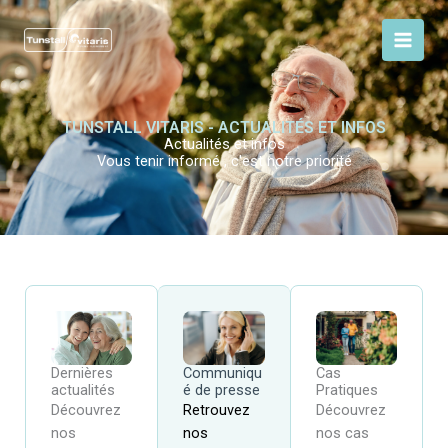
Aller
au
contenu
TUNSTALL VITARIS - ACTUALITÉS ET INFOS
Actualités et infos
Vous tenir informé , c'est notre priorité
Cas
Dernières
Communiqu
Pratiques
actualités
é de presse
Découvrez
Découvrez
Retrouvez
nos cas
nos
nos