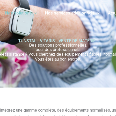
Nos solutions
Nos services additionnels
Actu
TUNSTALL VITARIS - VENTE DE MATÉRIEL
Des solutions professionnelles,
pour des professionnels
téléassistance ? Vous cherchez des équipements fiables, normali
Vous êtes au bon endroit.
 intégrez une gamme complète, des équipements normalisés, un su