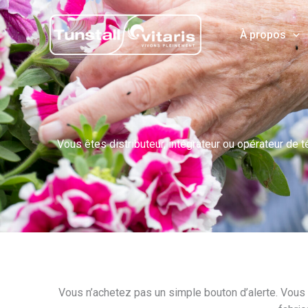
Aller
au
À propos
contenu
Vous êtes distributeur, intégrateur ou opérateur de 
Vous n’achetez pas un simple bouton d’alerte. Vous