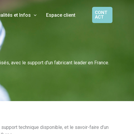
CONT
alités et Infos
Espace client
ACT
sés, avec le support d’un fabricant leader en France.
pport technique disponible, et le savoir-faire d’un