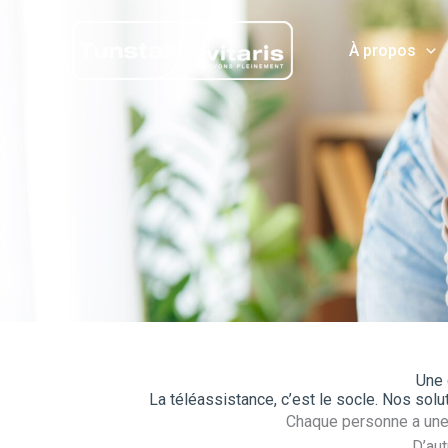
Aller
au
À propos
contenu
Une 
La téléassistance, c’est le socle. Nos solut
Chaque personne a une s
D’aut