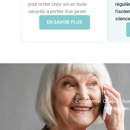
réguliè
pour rester chez soi en toute
l’isole
sécurité, à portée d’un geste.
silenc
EN SAVOIR PLUS
C’est normal. Chaque situat
Nos équipes s