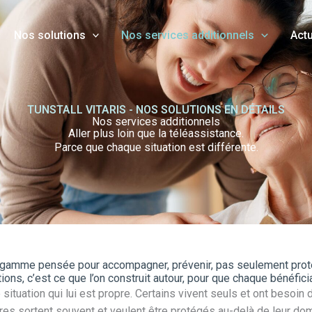
Nos solutions
Nos services additionnels
Actu
TUNSTALL VITARIS - NOS SOLUTIONS EN DÉTAILS
Nos services additionnels
Aller plus loin que la téléassistance.
Parce que chaque situation est différente.
gamme pensée pour accompagner, prévenir, pas seulement prot
ions, c’est ce que l’on construit autour, pour que chaque bénéficia
ituation qui lui est propre. Certains vivent seuls et ont besoin d’
res sortent souvent et veulent être protégés au-delà de leur dom