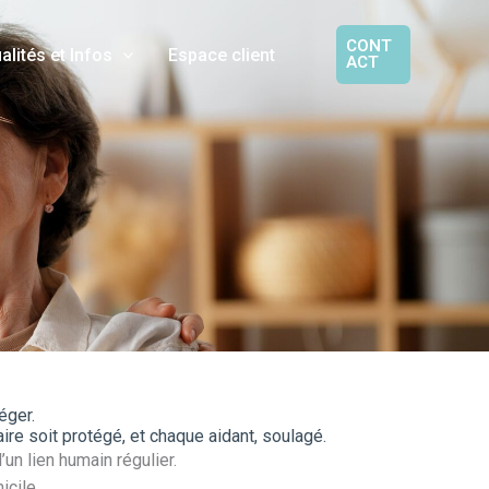
CONT
alités et Infos
Espace client
ACT
éger.
ire soit protégé, et chaque aidant, soulagé.
un lien humain régulier.
icile.