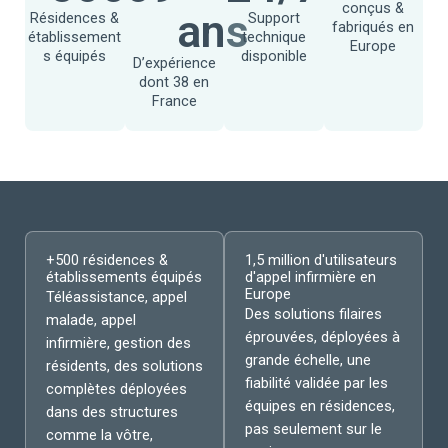
conçus &
ans
Résidences &
Support
fabriqués en
établissement
technique
Europe
s équipés
disponible
D’expérience
dont 38 en
France
+500 résidences &
1,5 million d'utilisateurs
établissements équipés
d'appel infirmière en
Europe
Téléassistance, appel
Des solutions filaires
malade, appel
éprouvées, déployées à
infirmière, gestion des
grande échelle, une
résidents, des solutions
fiabilité validée par les
complètes déployées
équipes en résidences,
dans des structures
pas seulement sur le
comme la vôtre,