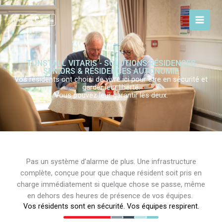
Aller
au
contenu
TUNSTALL VITARIS - SOLUTIONS RÉSIDENCES
SENIORS & RÉSIDENCES AUTONOMIE
Vos résidents ont choisi de vivre ici pour être en sécurité et
garder leur liberté.
Vous pouvez leur garantir les deux.
Pas un système d’alarme de plus. Une infrastructure
complète, conçue pour que chaque résident soit pris en
charge immédiatement si quelque chose se passe, même
en dehors des heures de présence de vos équipes.
Vos résidents sont en sécurité. Vos équipes respirent.