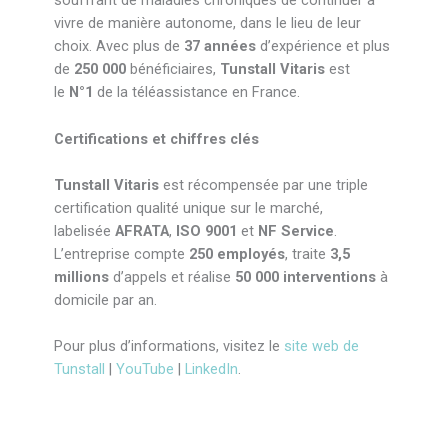
souffrant de maladies chroniques de continuer à
vivre de manière autonome, dans le lieu de leur
choix. Avec plus de
37 années
d’expérience et plus
de
250 000
bénéficiaires,
Tunstall Vitaris
est
le
N°1
de la téléassistance en France.
Certifications et chiffres clés
Tunstall Vitaris
est récompensée par une triple
certification qualité unique sur le marché,
labelisée
AFRATA
,
ISO 9001
et
NF Service
.
L’entreprise compte
250 employés
, traite
3,5
millions
d’appels et réalise
50 000 interventions
à
domicile par an.
Pour plus d’informations, visitez le
site web de
Tunstall
|
YouTube
|
LinkedIn
.