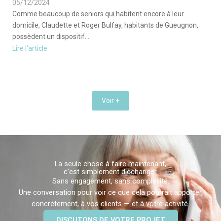
05/12/2024
Comme beaucoup de seniors qui habitent encore à leur
domicile, Claudette et Roger Bulfay, habitants de Gueugnon,
possèdent un dispositif...
Lire l'article
Voir +
La seule chose à faire maintenant,
c'est simplement d'échanger.
Sans engagement, sans complexité.
Une conversation pour voir ce que cela pourrait apporter,
concrètement, à vos clients — et à votre activité.
DISCUTONS DE VOTRE PROJET