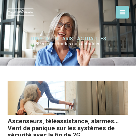
Aller
au
contenu
TUNSTALL VITARIS - ACTUALITÉS
Découvrez toutes nos actualités
Ascenseurs, téléassistance, alarmes…
Vent de panique sur les systèmes de
sécurité avec la fin de 2G