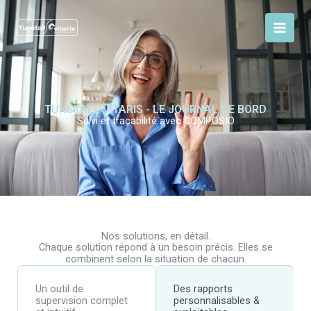
Aller
au
contenu
TUNSTALL VITARIS - LE JOURNAL DE BORD
Suivi et traçabilité avec COMPOSIO
Nos solutions, en détail.
Chaque solution répond à un besoin précis. Elles se
combinent selon la situation de chacun.
Un outil de
Des rapports
supervision complet
personnalisables &