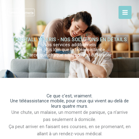
Aller
au
contenu
TUNSTALL VITARIS - NOS SOLUTIONS EN DÉTAILS
Nos services additionnels
Aller plus loin que la téléassistance.
Parce que chaque situation est différente.
Ce que c’est, vraiment.
Une téléassistance mobile, pour ceux qui vivent au-delà de
leurs quatre murs.
Une chute, un malaise, un moment de panique, ça n’arrive
pas seulement à domicile.
Ça peut arriver en faisant ses courses, en se promenant, en
allant à un rendez-vous médical.